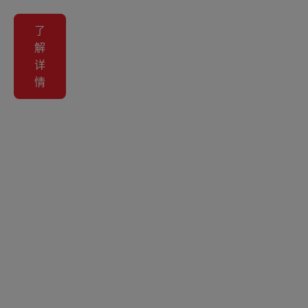
了
解
详
情