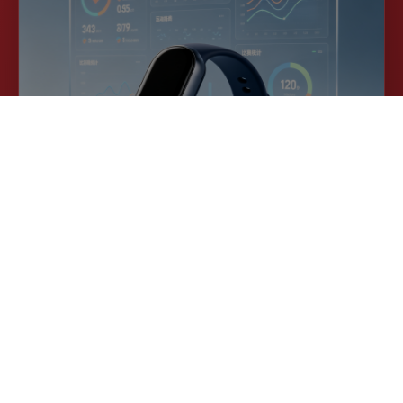
打造一站式智慧体育服务生