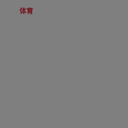
乐动
体育
智能
体育
工业
解决
方案
智慧场馆
建设 · 智
能装备智
造 · 物联
网全链路
管控