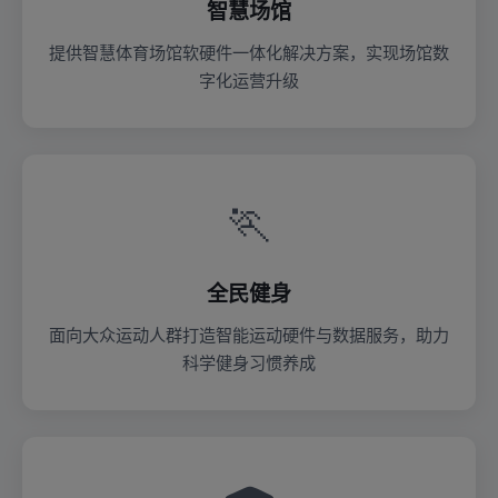
智慧场馆
提供智慧体育场馆软硬件一体化解决方案，实现场馆数
字化运营升级
🏃
全民健身
面向大众运动人群打造智能运动硬件与数据服务，助力
科学健身习惯养成