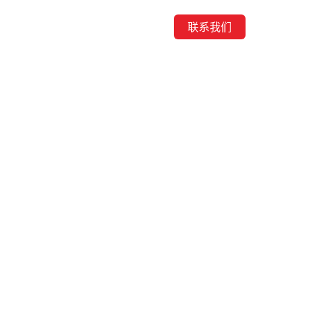
体育电动手环
媒体·赛事数据
常见问题
联系我们