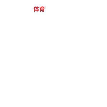
乐动
体育
智
能
体
育
工
业