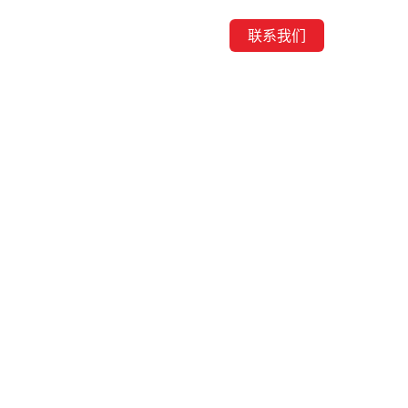
体育电动手环
媒体·赛事数据
常见问题
联系我们