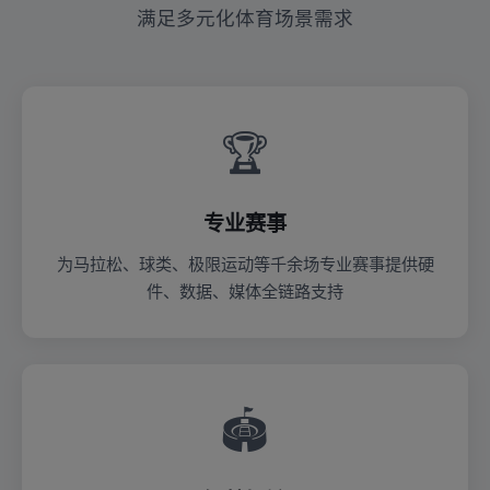
满足多元化体育场景需求
🏆
专业赛事
为马拉松、球类、极限运动等千余场专业赛事提供硬
件、数据、媒体全链路支持
🏟️