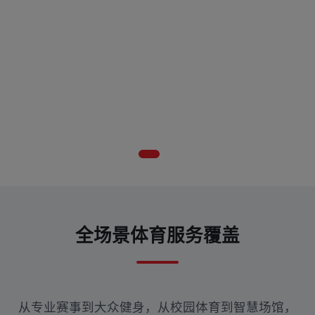
全场景体育服务覆盖
从专业赛事到大众健身，从校园体育到智慧场馆，