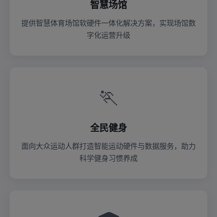
智慧场馆
提供智慧体育场馆软硬件一体化解决方案，实现场馆数
字化运营升级
🏃
全民健身
面向大众运动人群打造智能运动硬件与数据服务，助力
科学健身习惯养成